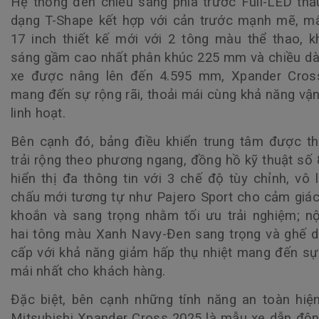
Hệ thống đèn chiếu sáng phía trước Full-LED thấ
dạng T-Shape kết hợp với cản trước mạnh mẽ, m
17 inch thiết kế mới với 2 tông màu thể thao, 
sáng gầm cao nhất phân khúc 225 mm và chiều dà
xe được nâng lên đến 4.595 mm, Xpander Cros
mang đến sự rộng rãi, thoải mái cùng khả năng vậ
linh hoạt.
Bên cạnh đó, bảng điều khiển trung tâm được th
trải rộng theo phương ngang, đồng hồ kỹ thuật số 
hiển thị đa thông tin với 3 chế độ tùy chỉnh, vô 
chấu mới tương tự như Pajero Sport cho cảm giá
khoắn và sang trọng nhằm tối ưu trải nghiệm; nộ
hai tông màu Xanh Navy-Đen sang trọng và ghế 
cấp với khả năng giảm hấp thụ nhiệt mang đến sự
mái nhất cho khách hàng.
Đặc biệt, bên cạnh những tính năng an toàn hiệ
Mitsubishi Xpander Cross 2025 là mẫu xe dẫn độ