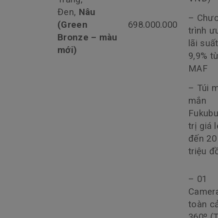
Đen,
Nâu
– Chư
(Green
698.000.000
trình ư
Bronze – màu
lãi suấ
mới)
9,9% t
MAF
– Túi 
mắn
Fukubu
trị giá 
đến 20
triệu 
– 01
Camer
toàn c
360º (T