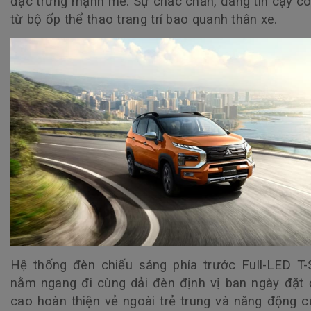
đặc trưng mạnh mẽ. Sự chắc chắn, đáng tin cậy c
từ bộ ốp thể thao trang trí bao quanh thân xe.
Hệ thống đèn chiếu sáng phía trước Full-LED T
nằm ngang đi cùng dải đèn định vị ban ngày đặt 
cao hoàn thiện vẻ ngoài trẻ trung và năng động c