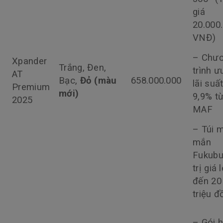
giá
20.000
VNĐ)
– Chư
Xpander
Trắng, Đen,
trình ư
AT
Bạc,
Đỏ (màu
658.000.000
lãi suấ
Premium
mới)
9,9% t
2025
MAF
– Túi 
mắn
Fukubu
trị giá 
đến 20
triệu 
– Gói 