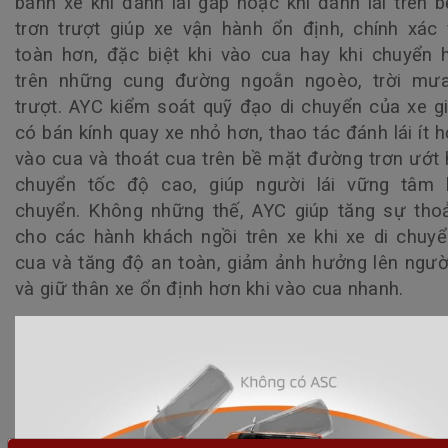
bánh xe khi đánh lái gấp hoặc khi đánh lái trên 
trơn trượt giúp xe vận hành ổn định, chính xác
toàn hơn, đặc biệt khi vào cua hay khi chuyển
trên những cung đường ngoằn ngoèo, trời mưa
trượt. AYC kiểm soát quỹ đạo di chuyển của xe g
có bán kính quay xe nhỏ hơn, thao tác đánh lái ít h
vào cua và thoát cua trên bề mặt đường trơn ướt 
chuyển tốc độ cao, giúp người lái vững tâm k
chuyển. Không những thế, AYC giúp tăng sự tho
cho các hành khách ngồi trên xe khi xe di chuy
cua và tăng độ an toàn, giảm ảnh hưởng lên ngườ
và giữ thân xe ổn định hơn khi vào cua nhanh.