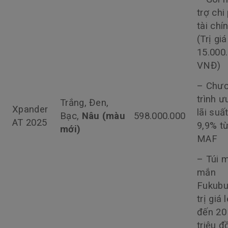
trợ chi
tài chí
(Trị giá
15.000
VNĐ)
– Chư
trình ư
Trắng, Đen,
Xpander
lãi suấ
Bạc,
Nâu
(màu
598.000.000
AT 2025
9,9% t
mới)
MAF
– Túi 
mắn
Fukubu
trị giá 
đến 20
triệu 