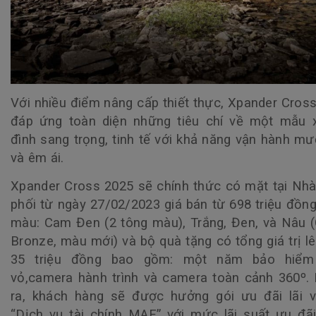
Với nhiều điểm nâng cấp thiết thực, Xpander Cros
đáp ứng toàn diện những tiêu chí về một mẫu x
đình sang trọng, tinh tế với khả năng vận hành m
và êm ái.
Xpander Cross 2025 sẽ chính thức có mặt tại Nh
phối từ ngày 27/02/2023 giá bán từ 698 triệu đồng
màu: Cam Đen (2 tông màu), Trắng, Đen, và Nâu 
Bronze, màu mới) và bộ quà tặng có tổng giá trị l
35 triệu đồng bao gồm: một năm bảo hiểm
vỏ,camera hành trình và camera toàn cảnh 360º.
ra, khách hàng sẽ được hưởng gói ưu đãi lãi v
“Dịch vụ tài chính MAF” với mức lãi suất ưu đã