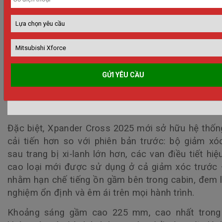
Đặc biệt,
Xpander Cross 2025
mới sở hữu hệ thốn
cải tiến hơn so với phiên bản trước: bộ giảm xó
sau trang bị xi-lanh lớn hơn, các van điều tiết hiệ
cao loại mới được sử dụng ở cả giảm xóc trước
nhằm hạn chế tiếng ồn gầm bên trong cabin, đem lạ
nghiệm ổn định và êm ái trên mọi hành trình.
Khoảng sáng gầm cao 225 mm, cao nhất trong