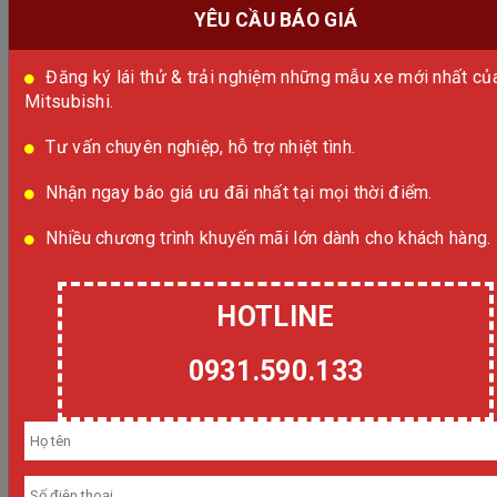
YÊU CẦU BÁO GIÁ
Đăng ký lái thử & trải nghiệm những mẫu xe mới nhất củ
Mitsubishi.
Tư vấn chuyên nghiệp, hỗ trợ nhiệt tình.
Nhận ngay báo giá ưu đãi nhất tại mọi thời điểm.
Xpander Cross 2025 sở hữu những trang bị an toà
Nhiều chương trình khuyến mãi lớn dành cho khách hàng.
chuẩn như hệ thống chống bó cứng phanh (ABS),
phối lực phanh điện tử (EBD), trợ lực phanh kh
(BA), cân bằng điện tử & kiểm soát lực kéo (ASC +
HOTLINE
khởi hành ngang dốc (HSA), đèn báo phanh khẩ
(ESS), cảm biến lùi mang lại trải nghiệm an toàn t
0931.590.133
cho cả gia đình.