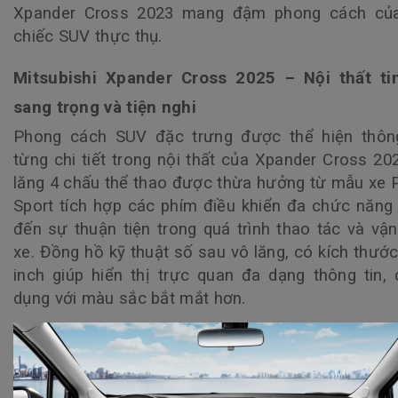
Xpander Cross 2023 mang đậm phong cách củ
chiếc SUV thực thụ.
Mitsubishi Xpander Cross 2025 – Nội thất tin
sang trọng và tiện nghi
Phong cách SUV đặc trưng được thể hiện thôn
từng chi tiết trong nội thất của
Xpander Cross 20
lăng 4 chấu thể thao được thừa hưởng từ mẫu xe 
Sport tích hợp các phím điều khiển đa chức năn
đến sự thuận tiện trong quá trình thao tác và vậ
xe. Đồng hồ kỹ thuật số sau vô lăng, có kích thước
inch giúp hiển thị trực quan đa dạng thông tin,
dụng với màu sắc bắt mắt hơn.