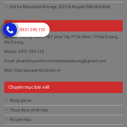
Giá Xe Mitsubishi Attrage 2023 & Khuyến Mãi Mới Nhất
Thông tin liên hệ
0931.590.133
Lô 90.2 Trường Chinh, KĐT phía Tây, P.Tân Bình, TP.Hải Dương,
Hải Dương
Mobile: 0931.590.133
Email:
phamkhuyenhd.mitsubishihaiduong@gmail.com
Web:
http/baogiamitsubishi.vn
Chuyên mục bài viết
Bảng giá xe
Chưa được phân loại
Khuyến Mại