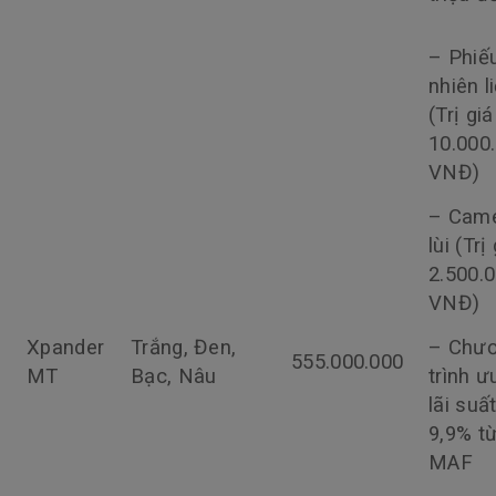
– Phiế
nhiên l
(Trị giá
10.000
VNĐ)
– Cam
lùi (Trị
2.500.
VNĐ)
Xpander
Trắng, Đen,
– Chư
555.000.000
MT
Bạc, Nâu
trình ư
lãi suấ
9,9% t
MAF