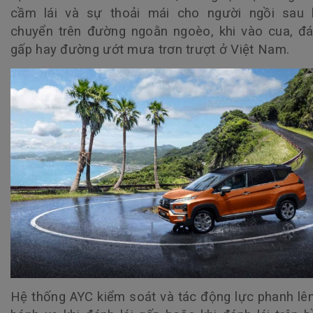
cầm lái và sự thoải mái cho người ngồi sau k
chuyển trên đường ngoằn ngoèo, khi vào cua, đá
gấp hay đường ướt mưa trơn trượt ở Việt Nam.
Hệ thống AYC kiểm soát và tác động lực phanh lê