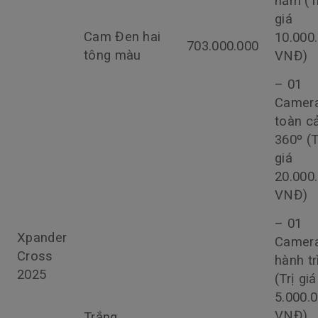
năm (T
giá
Cam Đen hai
10.000
703.000.000
tông màu
VNĐ)
– 01
Camer
toàn c
360º (T
giá
20.000
VNĐ)
– 01
Xpander
Camer
Cross
hành tr
2025
(Trị giá
5.000.
VNĐ)
Trắng,