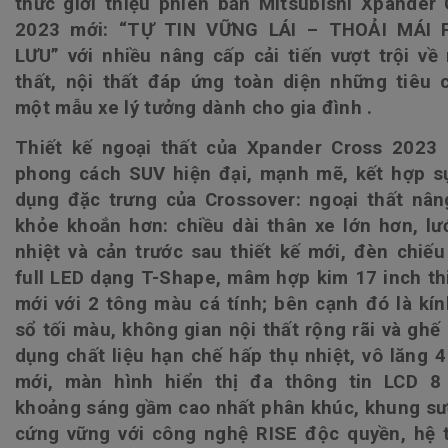
thức giới thiệu phiên bản
Mitsubishi Xpander 
2023
mới: “TỰ TIN VỮNG LÁI – THOẢI MÁI 
LƯU” với nhiều nâng cấp cải tiến vượt trội về
thất, nội thất đáp ứng toàn diện những tiêu c
một mẫu xe lý tưởng dành cho gia đình .
Thiết kế ngoại thất của Xpander Cross 2023
phong cách SUV hiện đại, mạnh mẽ, kết hợp sự
dụng đặc trưng của Crossover: ngoại thất nân
khỏe khoắn hơn: chiều dài thân xe lớn hơn, lư
nhiệt và cản trước sau thiết kế mới, đèn chiế
full LED dạng T-Shape, mâm hợp kim 17 inch th
mới với 2 tông màu cá tính; bên cạnh đó là kí
sổ tối màu, không gian nội thất rộng rãi và ghế
dụng chất liệu hạn chế hấp
thụ
nhiệt, vô lăng 
mới, màn hình hiển thị đa thông tin LCD 8 
khoảng sáng gầm cao nhất phân khúc, khung sư
cứng vững với công nghệ RISE độc quyền, hệ 