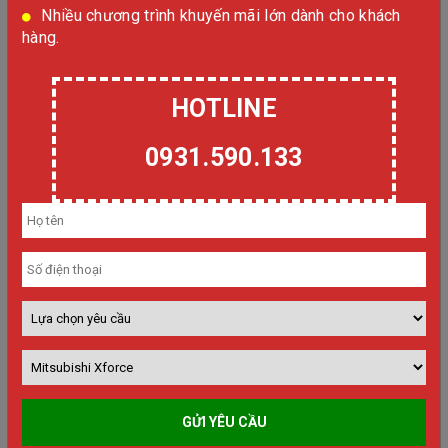
Nhiều chương trình khuyến mãi lớn dành cho khách
hàng.
HOTLINE
0931.590.133
MITSUBISHI DESTINATOR NEW
MITSUBISHI DESTINATOR CHÍNH THỨC RA MẮT – KHỞI SỰ VẠN
ĐIỂM...