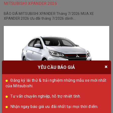
MITSUBISHI XPANDER 2026
BÁO GIÁ MITSUBISHI XPANDER Tháng 7/2026 MUA XE
XPANDER 2026 Ưu đãi tháng 7/2026 dành...
×
YÊU CẦU BÁO GIÁ
Đăng ký lái thử & trải nghiệm những mẫu xe mới nhất
của Mitsubishi.
MITSUBISHI ATTRAGE
Tư vấn chuyên nghiệp, hỗ trợ nhiệt tình.
Mitsubishi Attrage 2026 – Khởi Đầu Vững Chắc, Giá Chỉ Từ 380
Triệu...
Nhận ngay báo giá ưu đãi nhất tại mọi thời điểm.