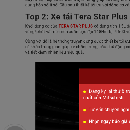
dụng hộp số tỉ số. Cầu sau thiết kế tối ưu với động cơ và
Top 2: Xe tải Tera Star Plus
Khối động cơ của
TERA STAR PLUS
có dung tích 1.5L đ
vòng/phút và mô-men xoắn cực đại 148Nm tại 4.500 v
Cùng với đó là hệ thống truyền động được thiết kế tối ư
có khớp trung gian giúp xe chống rung, cầu chủ động có 
và tiết kiệm nhiên liệu hiệu quả.
Đăng ký lái thử & 
nhất của Mitsubishi.
Tư vấn chuyên nghiệp
Nhận ngay báo giá ư