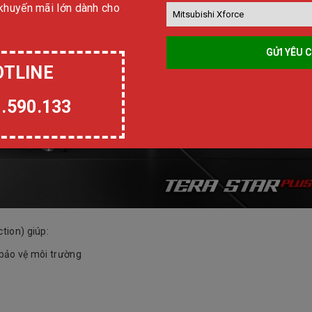
 khuyến mãi lớn dành cho
OTLINE
.590.133
tion) giúp:
 bảo vệ môi trường