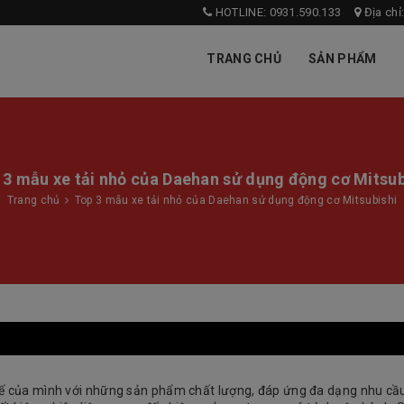
HOTLINE: 0931.590.133
Địa chỉ
TRANG CHỦ
SẢN PHẨM
 3 mẫu xe tải nhỏ của Daehan sử dụng động cơ Mitsub
Trang chủ
Top 3 mẫu xe tải nhỏ của Daehan sử dụng động cơ Mitsubishi
thế của mình với những sản phẩm chất lượng, đáp ứng đa dạng nhu cầ