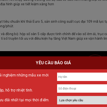
 địa hình giúp xe tiết kiệm xăng hơn
ạt tiêu chuẩn khí thải Euro 5, sản sinh công suất cực đại 109 mã lực t
òng/phút.
u và đồng bộ: hộp số sàn 5 cấp được tinh chỉnh để vào số êm ái, trục 
tỉ số truyền tối ưu với điều kiện hạ tầng Việt Nam giúp xe vận hành li
YÊU CẦU BÁO GIÁ
trải nghiệm những mẫu xe mới
, hỗ trợ nhiệt tình.
u đãi nhất tại mọi thời điểm.