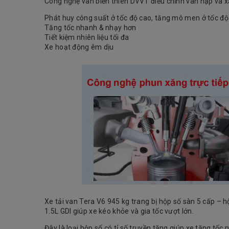
Công nghệ van biến thiên DVVT điều chỉnh van nạp và xả
Phát huy công suất ở tốc độ cao, tăng mô men ở tốc độ
Tăng tốc nhanh & nhạy hơn
Tiết kiệm nhiên liệu tối đa
Xe hoạt động êm dịu
Xe tải van Tera V6 945 kg trang bị hộp số sàn 5 cấp – h
1.5L GDI giúp xe kéo khỏe và gia tốc vượt lớn.
Đây là loại hộp số có tỉ số truyền tăng giúp xe tăng tố