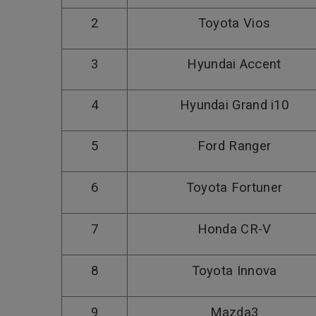
2
Toyota Vios
3
Hyundai Accent
4
Hyundai Grand i10
5
Ford Ranger
6
Toyota Fortuner
7
Honda CR-V
8
Toyota Innova
9
Mazda3