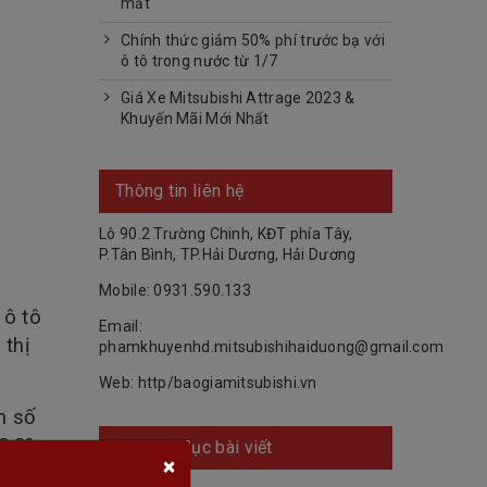
mắt
Chính thức giảm 50% phí trước bạ với
ô tô trong nước từ 1/7
Giá Xe Mitsubishi Attrage 2023 &
Khuyến Mãi Mới Nhất
Thông tin liên hệ
Lô 90.2 Trường Chinh, KĐT phía Tây,
P.Tân Bình, TP.Hải Dương, Hải Dương
Mobile: 0931.590.133
 ô tô
Email:
 thị
phamkhuyenhd.mitsubishihaiduong@gmail.com
Web:
http/baogiamitsubishi.vn
h số
 0,3%
Chuyên mục bài viết
×
tổng số