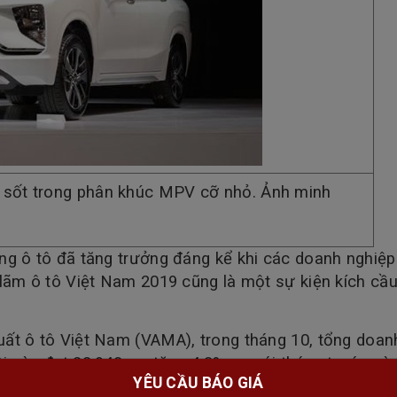
 sốt trong phân khúc MPV cỡ nhỏ. Ảnh minh
ng ô tô đã tăng trưởng đáng kể khi các doanh nghiệp
 lãm ô tô Việt Nam 2019 cũng là một sự kiện kích cầu
uất ô tô Việt Nam (VAMA), trong tháng 10, tổng doan
i này đạt 28.948 xe, tăng 4,3% so với tháng trước và
YÊU CẦU BÁO GIÁ
iệp khác không nằm trong VAMA là TC Motor bán ra 