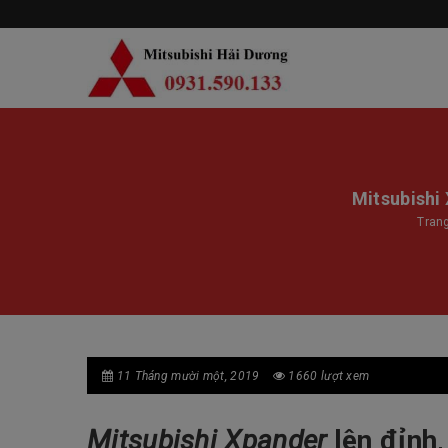
Mitsubishi 
Tran
11 Tháng mười một, 2019
1660 lượt xem
Mitsubishi Xpander
lên đỉnh,