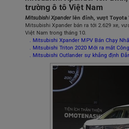
trường ô tô Việt Nam
Mitsubishi Xpander
lên đỉnh, vượt Toyota 
Mitsubishi Xpander bán ra tới 2.629 xe, v
Việt Nam trong tháng 10.
. Mitsubishi Xpander MPV Bán Chạy Nhấ
. Mitsubishi Triton 2020 Mới ra mắt Côn
. Mitsubishi Outlander sự khẳng định Đẳ