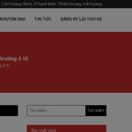
: 174 Trường Chinh, P.Thanh Bình, TP.Hải Dương, Hải Dương
KHUYẾN MẠI
TIN TỨC
ĐĂNG KÝ LÁI THỬ XE
 trường ô tô
g ô tô
Bài viết mới