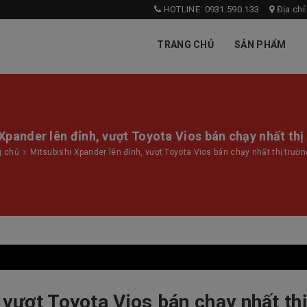
HOTLINE: 0931.590.133
Địa chỉ
TRANG CHỦ
SẢN PHẨM
Xpander lên đỉnh, vượt Toyota Vios bán chạy nhất thị
g chủ
Mitsubishi Xpander lên đỉnh, vượt Toyota Vios bán chạy nhất thị trườn
 vượt Toyota Vios bán chạy nhất thị